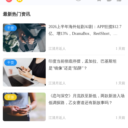
最新热门资讯
2026上半年海外短剧AI剧：APP狂揽$12.7
干货
亿、增13%，DramaBox、ReelShort、
NetShort领跑
江清月近人
1 天前
印度当前彻底停摆，孟加拉、巴基斯坦
干货
是“镜像”还是“陷阱”？
江清月近人
1 天前
《恋与深空》月流跌至新低，两款新游入场
手游
低调探路，乙女赛道还有新故事吗？
江清月近人
1 天前