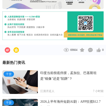
69664
0
最新热门资讯
印度当前彻底停摆，孟加拉、巴基斯坦
干货
是“镜像”还是“陷阱”？
江清月近人
7 小时前
2026上半年海外短剧AI剧：APP狂揽$12.7
干货