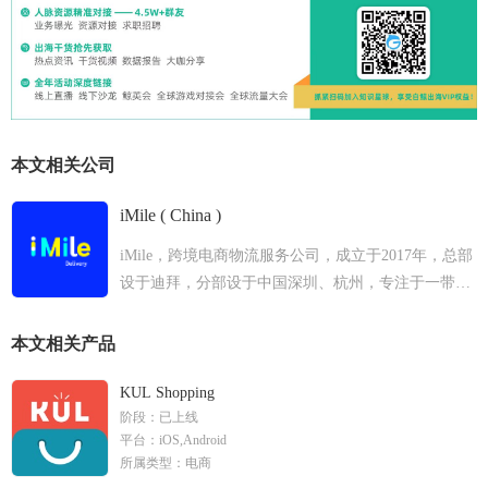
本文相关公司
iMile ( China )
iMile，跨境电商物流服务公司，成立于2017年，总部
设于迪拜，分部设于中国深圳、杭州，专注于一带一
路新兴市场。 iMile从成立之初即为客户提供物流全案
服务，主营业务涵盖跨境直邮小包、目的国快递清
本文相关产品
关、头程干线物流、末端派送、空海运服务等，物流
网络覆盖墨西哥、阿联酋、沙特阿拉伯、摩洛哥、约
KUL Shopping
阶段：
已上线
旦、阿曼、卡塔尔等新兴市场，战略合作客户包括亚
平台：
iOS,Android
马逊、中东本土最大电商Noon、快时尚跨境出海品牌
所属类型：
电商
Shein、菜鸟等知名企业。 iMile 创始团队具有华为、