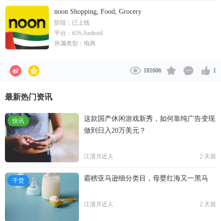
阿里巴巴、亚马逊、Aramex、FedEx等背景，员工来
noon Shopping, Food, Grocery
自全球各地20多个国家，多数分布在迪拜、利雅得、
阶段：
已上线
杭州、深圳、东莞等地，团队在服务中国卖家、处理
平台：
iOS,Android
海量订单、程序化IT技术应用、高效清关通行、门到
所属类型：
电商
门安心派送等重要层面，具有深厚的经验和差异化的
优势。 基于自建快递团队、大数据优势、精细化运
181606
1
作、本地化运营，iMile能为客户提供高于行业平均水
平的COD签收服务，在中国至海外的头程空运、本地
最新热门资讯
直派、平台电商的FBX送仓服务等节点，均能适配物
流解决方案。 iMile以技术为驱动，已开发出多套自研
这款国产休闲游戏新秀，如何靠纯广告变现
快讯
系统产品，包括TMS、WMS、OMS、ERP、骑手端
做到日入20万美元？
APP等，公司善用互联网SaaS和算法技术，在物流派
送的各个环节做服务、做创新、做升级，不断提高物
江清月近人
2 天前
流效率，优化客户体验。 iMile的Slogan是We Got This
，愿景是成为下一代全球领先的数字化快递公司。 截
霸榜亚马逊细分类目，母婴红海又一黑马
干货
至2021年，iMile已获国内外数千万美金融资。
江清月近人
2 天前