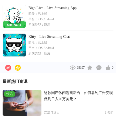
Mico提供了近20种不同的语言版本，并给用户提供了
而富有创意的在线环境中展示、发现和保持联系。
最简单、可靠的方式认识附近或全球各地的新朋友。
Bigo Live - Live Streaming App
阶段：
已上线
Mico曾多次获得苹果App Store和Google Play首页推
平台：
iOS,Android
荐；被评为最具潜力出海App第一名，2016年国内成
所属类型：
应用
长最快的出海应用，2016年度CHINABANG Awards最
佳人气奖。 Kitty Live是由早期出海的中国团队打造
Kitty - Live Streaming Chat
的全球化移动直播平台，核心成员是开启东南亚PC直
阶段：
已上线
播时代的Hallostar的原班人马。Kitty Live于2016年7月
平台：
iOS,Android
在泰国上线，随后逐步登陆印尼、马来西亚、新加坡
所属类型：
应用
等国，并已开始在拉美、日韩、中东等地进行布局。
目前，Kitty Live的下载量已超过千万，进入多国应用
63197
0
商店榜单。 2017年2月，Mico与Kitty Live合并，将打
造海外版“陌陌”，立志以社交+直播的形式撬动全球市
最新热门资讯
场。目前，两家公司人员整合已经完成，整合期间现
有业务发展稳定。
这款国产休闲游戏新秀，如何靠纯广告变现
快讯
做到日入20万美元？
江清月近人
1 天前