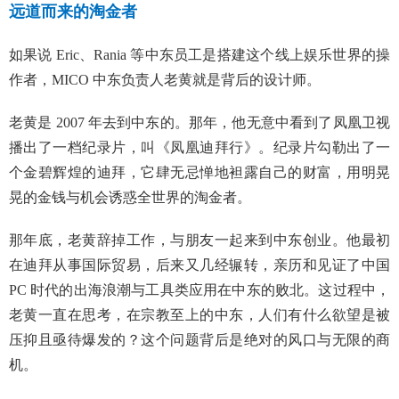
远道而来的淘金者
如果说 Eric、Rania 等中东员工是搭建这个线上娱乐世界的操
作者，MICO 中东负责人老黄就是背后的设计师。
老黄是 2007 年去到中东的。那年，他无意中看到了凤凰卫视
播出了一档纪录片，叫《凤凰迪拜行》。纪录片勾勒出了一
个金碧辉煌的迪拜，它肆无忌惮地袒露自己的财富，用明晃
晃的金钱与机会诱惑全世界的淘金者。
那年底，老黄辞掉工作，与朋友一起来到中东创业。他最初
在迪拜从事国际贸易，后来又几经辗转，亲历和见证了中国
PC 时代的出海浪潮与工具类应用在中东的败北。这过程中，
老黄一直在思考，在宗教至上的中东，人们有什么欲望是被
压抑且亟待爆发的？这个问题背后是绝对的风口与无限的商
机。