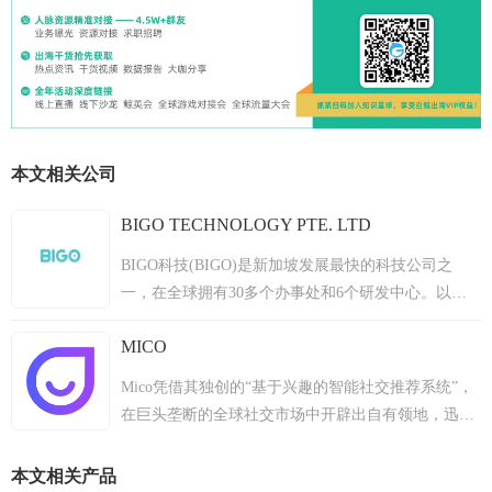
本文相关公司
BIGO TECHNOLOGY PTE. LTD
BIGO科技(BIGO)是新加坡发展最快的科技公司之
一，在全球拥有30多个办事处和6个研发中心。以人
工智能技术为动力，BIGO的视频产品和服务获得了极
MICO
大的人气，在150多个国家拥有近4亿的月活跃用户。
这些包括Bigo Live(流媒体直播)，Likee(短格式视频)
Mico凭借其独创的“基于兴趣的智能社交推荐系统”，
和imo(即时通信)。 BIGO致力于连接世界，让每个人
在巨头垄断的全球社交市场中开辟出自有领地，迅速
都能分享美好时刻。BIGO的愿景是成为一个内容平
积累了超过4500万用户，进入100多个国家社交排行
台，激发10亿人的生活。BIGO旨在为新一代用户提供
榜前五名，成为全球首屈一指的开放式社交平台。
本文相关产品
一种激动人心的新社交语言，让他们能够在一个积极