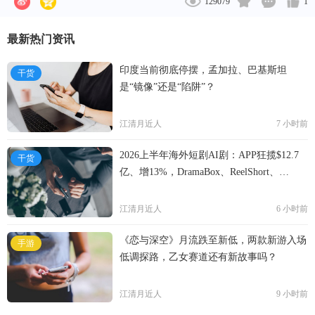
129079
1
最新热门资讯
印度当前彻底停摆，孟加拉、巴基斯坦
干货
是“镜像”还是“陷阱”？
江清月近人
7 小时前
2026上半年海外短剧AI剧：APP狂揽$12.7
干货
亿、增13%，DramaBox、ReelShort、
NetShort领跑
江清月近人
6 小时前
《恋与深空》月流跌至新低，两款新游入场
手游
低调探路，乙女赛道还有新故事吗？
江清月近人
9 小时前