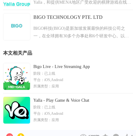
Yalla，和提供MENA地区广受欢迎的棋牌游戏在线版
本的休闲游戏产品Yalla Ludo，已拥有超3000+万月活
BIGO TECHNOLOGY PTE. LTD
用户。
BIGO科技(BIGO)是新加坡发展最快的科技公司之
一，在全球拥有30多个办事处和6个研发中心。以人
工智能技术为动力，BIGO的视频产品和服务获得了极
大的人气，在150多个国家拥有近4亿的月活跃用户。
本文相关产品
这些包括Bigo Live(流媒体直播)，Likee(短格式视频)
和imo(即时通信)。 BIGO致力于连接世界，让每个人
Bigo Live - Live Streaming App
阶段：
已上线
都能分享美好时刻。BIGO的愿景是成为一个内容平
平台：
iOS,Android
台，激发10亿人的生活。BIGO旨在为新一代用户提供
所属类型：
应用
一种激动人心的新社交语言，让他们能够在一个积极
而富有创意的在线环境中展示、发现和保持联系。
Yalla - Play Game & Voice Chat
阶段：
已上线
平台：
iOS,Android
所属类型：
应用