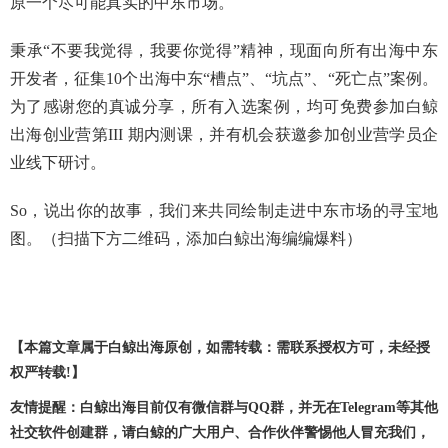
原一个尽可能真实的中东市场。
秉承“不要我觉得，我要你觉得”精神，现面向所有出海中东
开发者，征集10个出海中东“槽点”、“坑点”、“死亡点”案例。
为了感谢您的真诚分享，所有入选案例，均可免费参加白鲸
出海创业营第III 期内测课，并有机会获邀参加创业营学员企
业线下研讨。
So，说出你的故事，我们来共同绘制走进中东市场的寻宝地
图。（扫描下方二维码，添加白鲸出海编编爆料）
【本篇文章属于白鲸出海原创，如需转载：需联系授权方可，未经授
权严转载!】
友情提醒：白鲸出海目前仅有微信群与QQ群，并无在Telegram等其他
社交软件创建群，请白鲸的广大用户、合作伙伴警惕他人冒充我们，