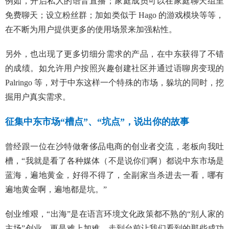
例如，开启私人的语音直播；家庭成员可以在家庭聊天组里
免费聊天；设立粉丝群；加如类似于 Hago 的游戏模块等等，
在不断为用户提供更多的使用场景来加强粘性。
另外，也出现了更多切细分需求的产品，在中东获得了不错
的成绩。如允许用户按照兴趣创建社区并通过语聊房变现的
Palringo 等，对于中东这样一个特殊的市场，躲坑的同时，挖
掘用户真实需求。
征集中东市场“槽点”、“坑点”，说出你的故事
曾经跟一位在沙特做奢侈品电商的创业者交流，老板向我吐
槽，“我就是看了各种媒体（不是说你们啊）都说中东市场是
蓝海，遍地黄金，好得不得了，全副家当杀进去一看，哪有
遍地黄金啊，遍地都是坑。”
创业维艰，“出海”是在语言环境文化政策都不熟的“别人家的
主场”创业，更是难上加难。走到台前让我们看到的那些成功