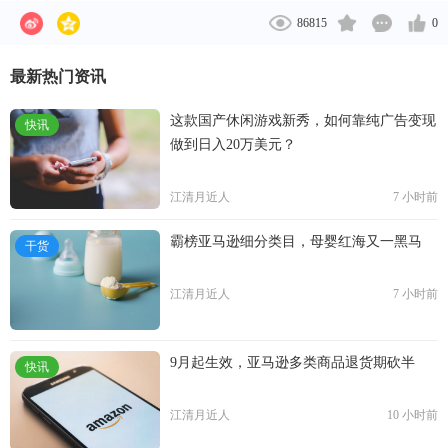
86815
0
最新热门资讯
这款国产休闲游戏新秀，如何靠纯广告变现
快讯
做到日入20万美元？
江清月近人
7 小时前
霸榜亚马逊细分类目，母婴红海又一黑马
干货
江清月近人
7 小时前
9月起生效，亚马逊多类商品退货期砍半
快讯
江清月近人
10 小时前