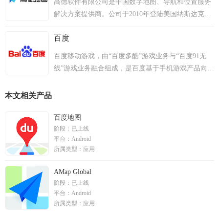
高德软件有限公司是中国数字地图、导航和位置服务
解决方案提供商。公司于2010年登陆美国纳斯达克全
球精品市场（Nasdaq:AMAP）。高德具备国家甲级导
百度
航电子地图测绘和甲级航空摄影的“双甲”资质，其优
质的电子地图数据库成为公司的核心竞争力。高德的
百度移动游戏，由“百度多酷”游戏业务与“百度91无
业务覆盖三大领域: 互联网和移动互联网、车载导
线”游戏业务融合组成，是百度基于手机游戏产品向用
航、政府和企业应用。
户提供娱乐服务的平台，在聚合了百度手机助手、百
度91助手、安卓市场、百度游戏等高人气分发资源，
本文相关产品
坐拥百度搜索、手机百度、Hao123、百度视频、百度
贴吧、口袋巴士、91手机娱乐门户、安卓网、18183
百度地图
阶段：
已上线
等重要入口的基础上，形成搜索引擎+应用商店+媒体
平台：
Android
社区的多核发行模式。通过与国内外数千家移动游戏
所属类型：
应用
研发商、发行商的良好合作，承载从单机到网游，从
动作、休闲到策略、卡牌等全类型移动游戏的运营与
AMap Global
推广，旨在第一时间为用户提供最精彩的掌中娱乐服
阶段：
已上线
务！
平台：
Android
所属类型：
应用