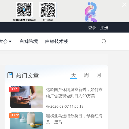
登录
注册
大会
白鲸跨境
白鲸技术栈
热门文章
天
周
月
TOP1
这款国产休闲游戏新秀，如何靠
纯广告变现做到日入20万美
元？
2026-08-07 11:00:19
TOP2
霸榜亚马逊细分类目，母婴红海
又一黑马