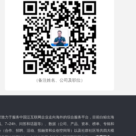
（备注姓名、公司及职位）
家致力于服务中国泛互联网企业走向海外的综合服务平台，目前白鲸出海
、7×24h、问答和话题等）、数据（公司、产品、资本、榜单、专辑和
务（合作、招聘、活动、投融资和众创空间等）以及社群社区等共四大模