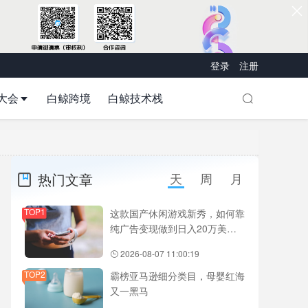
登录
注册
大会
白鲸跨境
白鲸技术栈
热门文章
天
周
月
TOP1
这款国产休闲游戏新秀，如何靠
纯广告变现做到日入20万美
元？
2026-08-07 11:00:19
TOP2
霸榜亚马逊细分类目，母婴红海
又一黑马