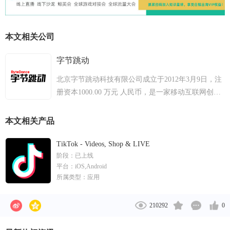
本文相关公司
字节跳动
北京字节跳动科技有限公司成立于2012年3月9日，注
册资本1000.00 万元 人民币，是一家移动互联网创业
公司。其主要产品今日头条是一款基于化挖掘的个性
化信息推荐引擎，自2012年8月份上线以来，已经累
本文相关产品
计用户9000万以上，成为增长最快的资讯类客户端，
包含了新闻动态，图片，以及各类短文。
TikTok - Videos, Shop & LIVE
阶段：
已上线
平台：
iOS,Android
所属类型：
应用
210292
0