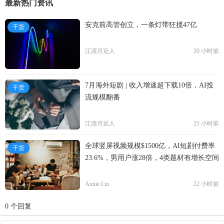
最新热门资讯
安克前高管创立，一条灯带狂揽47亿
干货
江清月近人
20 小时前
7月海外短剧 | 收入增速超下载10倍，AI投
干货
流规模翻番
江清月近人
21 小时前
全球竖屏视频规模$1500亿，AI短剧付费率
干货
23.6%，男用户涨28倍，4类题材有增长空间
Annie Liu
22 小时前
0 个回复