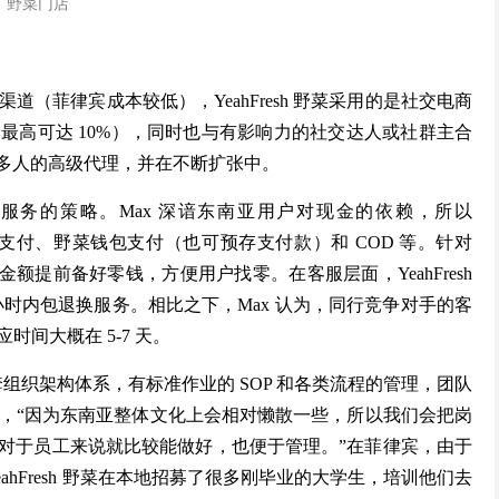
野菜门店
道（菲律宾成本较低），YeahFresh 野菜采用的是社交电商
最高可达 10%），同时也与有影响力的社交达人或社群主合
 30 多人的高级代理，并在不断扩张中。
列提升服务的策略。Max 深谙东南亚用户对现金的依赖，所以
线上支付、野菜钱包支付（也可预存支付款）和 COD 等。针对
订单金额提前备好零钱，方便用户找零。在客服层面，YeahFresh
 24 小时内包退换服务。相比之下，Max 认为，同行竞争对手的客
间大概在 5-7 天。
建出一套组织架构体系，有标准作业的 SOP 和各类流程的管理，团队
说，“因为东南亚整体文化上会相对懒散一些，所以我们会把岗
对于员工来说就比较能做好，也便于管理。”在菲律宾，由于
hFresh 野菜在本地招募了很多刚毕业的大学生，培训他们去