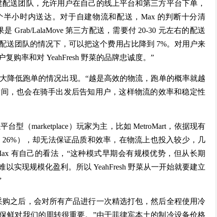
式，自建配送团队，允许用户在自己的线上平台和第三方平台下单，
 个半小时内送达。对于自建物流和配送，Max 的判断十分清
rab/LalaMove 第三方配送，需要付 20-30 元左右的配送
建配送团队的情况下，可以把这个费用占比降到 7%。对用户来
率和对 YeahFresh 野菜的品牌忠诚度。”
大大降低跑单的情况出现。“越是高效的物流，跑单的概率就越
时间，也会在骑手出发后告知用户，这样物流的效率和稳定性
型（marketplace）玩家为主，比如 MetroMart，依据现有
 26%），却无法保证品质和效率，在物流上也投入较少，几
ax 有自己的看法，“这种模式早期会有规模优势，但从长期
现规模化盈利。所以 YeahFresh 野菜从一开始就要建立
”
原产地采购之后，会对所有产品进行一次精选打包，然后全程使用冷
，做好保鲜对我们的周转很重要。”由于菲律宾本土的制冷设备价格