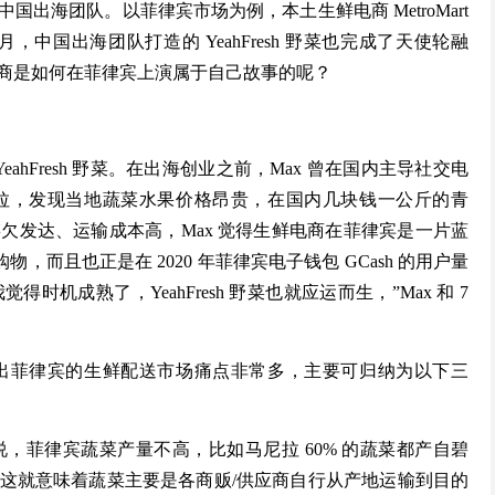
出海团队。以菲律宾市场为例，本土生鲜电商 MetroMart
资，同月，中国出海团队打造的 YeahFresh 野菜也完成了天使轮融
商是如何在菲律宾上演属于自己故事的呢？
eahFresh 野菜。在出海创业之前，Max 曾在国内主导社交电
尼拉，发现当地蔬菜水果价格昂贵，在国内几块钱一公斤的青
欠发达、运输成本高，Max 觉得生鲜电商在菲律宾是一片蓝
物，而且也正是在 2020 年菲律宾电子钱包 GCash 的用户量
时机成熟了，YeahFresh 野菜也就应运而生，”Max 和 7
指出菲律宾的生鲜配送市场痛点非常多，主要可归纳为以下三
，菲律宾蔬菜产量不高，比如马尼拉 60% 的蔬菜都产自碧
这就意味着蔬菜主要是各商贩/供应商自行从产地运输到目的