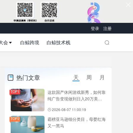
登录
注册
大会
白鲸跨境
白鲸技术栈
热门文章
天
周
月
TOP1
这款国产休闲游戏新秀，如何靠
纯广告变现做到日入20万美
元？
2026-08-07 11:00:19
TOP2
霸榜亚马逊细分类目，母婴红海
又一黑马