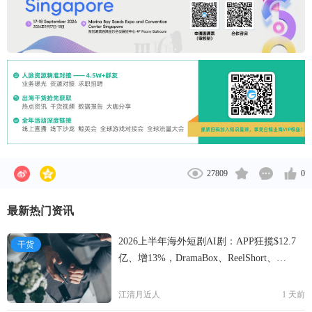
27809
0
最新热门资讯
2026上半年海外短剧AI剧：APP狂揽$12.7
干货
亿、增13%，DramaBox、ReelShort、
NetShort领跑
江清月近人
1 天前