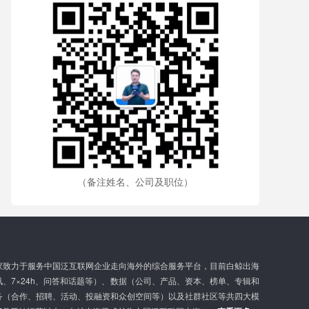
（备注姓名、公司及职位）
家致力于服务中国泛互联网企业走向海外的综合服务平台，目前白鲸出海
、7×24h、问答和话题等）、数据（公司、产品、资本、榜单、专辑和
务（合作、招聘、活动、投融资和众创空间等）以及社群社区等共四大模