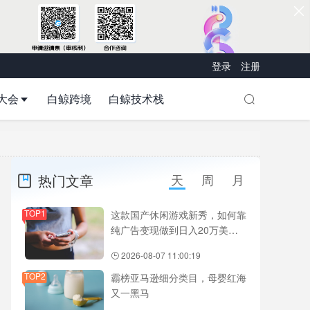
登录
注册
大会
白鲸跨境
白鲸技术栈
热门文章
天
周
月
TOP1
这款国产休闲游戏新秀，如何靠
纯广告变现做到日入20万美
元？
2026-08-07 11:00:19
TOP2
霸榜亚马逊细分类目，母婴红海
又一黑马