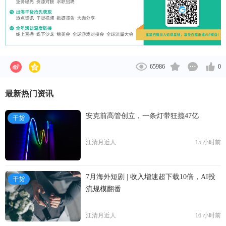
65986
0
最新热门资讯
安克前高管创立，一条灯带狂揽47亿
干货
江清月近人
15 小时前
7月海外短剧 | 收入增速超下载10倍，AI投
干货
流规模翻番
江清月近人
16 小时前