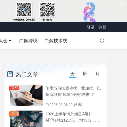
登录
注册
大会
白鲸跨境
白鲸技术栈
热门文章
天
周
月
TOP1
印度当前彻底停摆，孟加拉、巴
基斯坦是“镜像”还是“陷阱”？
2026-08-06 09:46:50
TOP2
2026上半年海外短剧AI剧：
APP狂揽$12.7亿、增13%，
DramaBox、ReelShort、