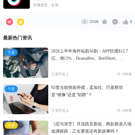
所属类型：
应用
32526
0
最新热门资讯
2026上半年海外短剧AI剧：APP狂揽$12.7
干货
亿、增13%，DramaBox、ReelShort、
NetShort领跑
江清月近人
19 小时前
印度当前彻底停摆，孟加拉、巴基斯坦
干货
是“镜像”还是“陷阱”？
江清月近人
19 小时前
《恋与深空》月流跌至新低，两款新游入场
手游
低调探路，乙女赛道还有新故事吗？