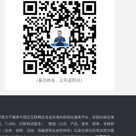
（备注姓名、公司及职位）
家致力于服务中国泛互联网企业走向海外的综合服务平台，目前白鲸出海
、7×24h、问答和话题等）、数据（公司、产品、资本、榜单、专辑和
务（合作、招聘、活动、投融资和众创空间等）以及社群社区等共四大模