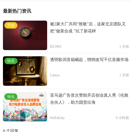
最新热门资讯
被2家大厂共同“致敬”后，这家北京团队又
手游
把“做菜合成 ”玩了新花样
B21993
1 天前
透明歌词音箱崛起，悄悄改写千亿音频市场
快讯
Lainya
1 天前
亚马逊广告首次赞助开店创业真人秀《伦敦
快讯
合伙人》，助力国货出海
HelloKitty
6 小时前
0 个回复