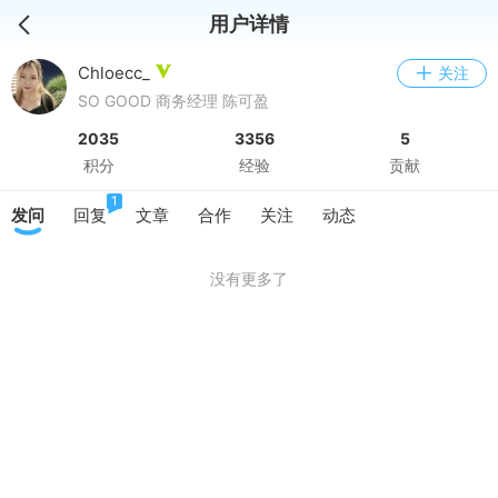
用户详情
Chloecc_
关注
SO GOOD 商务经理 陈可盈
2035
3356
5
积分
经验
贡献
1
发问
回复
文章
合作
关注
动态
没有更多了