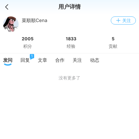
用户详情
菜順順Cena
关注
2005
1833
5
积分
经验
贡献
1
发问
回复
文章
合作
关注
动态
没有更多了