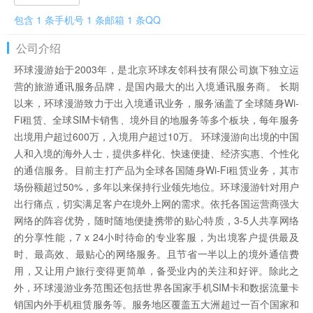
包含 1 条手机号 1 条邮箱 1 条QQ
公司介绍
环球漫游始于2003年，是北京环球友邻科技有限公司旗下独立运
营的旅游通讯服务品牌，是国内最大的出入境通讯服务商。 长期
以来，环球漫游致力于出入境通讯业务，服务涵盖了全球随身Wi-
Fi租赁、全球SIM卡销售、境外目的地服务等多个板块，每年服务
出境用户超过600万，入境用户超过10万。 环球漫游向出境的中国
人和入境的海外人士，提供多样化、快速便捷、经济实惠、个性化
的通信服务。目前主打产品为全球各国随身Wi-Fi租赁业务，其市
场份额超过50%，多年以来保持行业领先地位。环球漫游针对用户
出行痛点，切实满足客户在境外上网的需求。依托各国运营商强大
网络的阵容优势，随时随地便捷携带的贴心特质，3-5人共享网络
的分享性能，7 x 24小时待命的专业客服，为出境客户提供最及
时、最高效、最贴心的网络服务。且节省一半以上的境外通信费
用，又让用户旅行变得更简单，备受业内的关注和好评。除此之
外，环球漫游业务范围还包括世界各国家手机SIM卡和数据流量卡
销国内外手机租赁服务等。服务地区覆盖五大洲超过一百个国家和