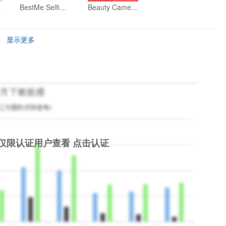
stagram
BestMe Selfie Camera - Make beauty photos with filters,collage & Effects
Beauty Camera - Make beauty outstanding & selfie photo editor
显示更多
仅限认证用户查看
点击认证