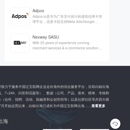
Adpos
Adpos.io是专为广告支付设计的虚拟信用卡管
理平台，优质卡段支持Meta Ads/Google
Ads/Twitter等各大广告平台的充值。
Nexway SASU
With 20 years of experience running
merchant services & e-commerce solutions,
Nexway is a one-single partner capable of
handling the full scope of e-
commerceaspects & support your digital
growth.
家致力于服务中国泛互联网企业走向海外的综合服务平台，目前白鲸出海
、7×24h、问答和话题等）、数据（公司、产品、资本、榜单、专辑和
务（合作、招聘、活动、投融资和众创空间等）以及社群社区等共四大模
年7月开始运营以来，白鲸出海已成长为中国泛互联网出海……
查看更多
出海
G
l
o