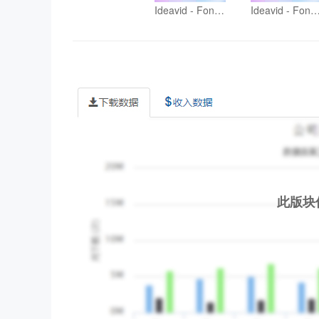
Ideavid - Font Animation video for Instagram
Ideavid - Font Animation video for In
此版块