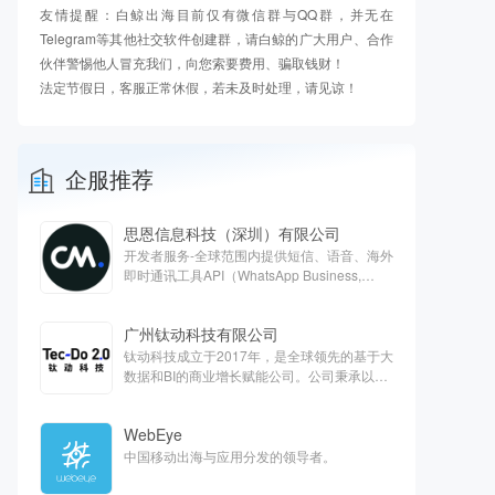
友情提醒：白鲸出海目前仅有微信群与QQ群，并无在
Telegram等其他社交软件创建群，请白鲸的广大用户、合作
伙伴警惕他人冒充我们，向您索要费用、骗取钱财！
法定节假日，客服正常休假，若未及时处理，请见谅！
企服推荐
思恩信息科技（深圳）有限公司
开发者服务-全球范围内提供短信、语音、海外
即时通讯工具API（WhatsApp Business,
Apple Business chat, Viber）、客服云、欧洲
支付等对话式商务解决方案
广州钛动科技有限公司
钛动科技成立于2017年，是全球领先的基于大
数据和BI的商业增长赋能公司。公司秉承以服
务客户为中心的核心价值观，旨在通过技术能
力抽样提高全球商业运营效率，打造最能帮助
WebEye
客户的一站式平台。
中国移动出海与应用分发的领导者。