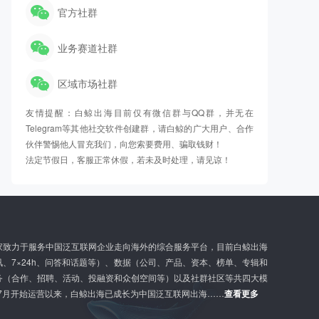
官方社群
业务赛道社群
区域市场社群
友情提醒：白鲸出海目前仅有微信群与QQ群，并无在
Telegram等其他社交软件创建群，请白鲸的广大用户、合作
伙伴警惕他人冒充我们，向您索要费用、骗取钱财！
法定节假日，客服正常休假，若未及时处理，请见谅！
家致力于服务中国泛互联网企业走向海外的综合服务平台，目前白鲸出海
、7×24h、问答和话题等）、数据（公司、产品、资本、榜单、专辑和
务（合作、招聘、活动、投融资和众创空间等）以及社群社区等共四大模
年7月开始运营以来，白鲸出海已成长为中国泛互联网出海……
查看更多