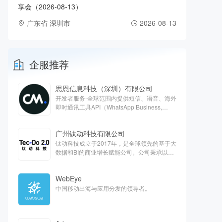
享会（2026-08-13）
广东省 深圳市
2026-08-13
企服推荐
思恩信息科技（深圳）有限公司
开发者服务-全球范围内提供短信、语音、海外
即时通讯工具API（WhatsApp Business,
Apple Business chat, Viber）、客服云、欧洲
支付等对话式商务解决方案
广州钛动科技有限公司
钛动科技成立于2017年，是全球领先的基于大
数据和BI的商业增长赋能公司。公司秉承以服
务客户为中心的核心价值观，旨在通过技术能
力抽样提高全球商业运营效率，打造最能帮助
WebEye
客户的一站式平台。
中国移动出海与应用分发的领导者。