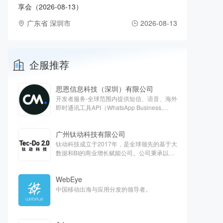
享会（2026-08-13）
广东省 深圳市
2026-08-13
企服推荐
思恩信息科技（深圳）有限公司
开发者服务-全球范围内提供短信、语音、海外
即时通讯工具API（WhatsApp Business,
Apple Business chat, Viber）、客服云、欧洲
支付等对话式商务解决方案
广州钛动科技有限公司
钛动科技成立于2017年，是全球领先的基于大
数据和BI的商业增长赋能公司。公司秉承以服
务客户为中心的核心价值观，旨在通过技术能
力抽样提高全球商业运营效率，打造最能帮助
WebEye
客户的一站式平台。
中国移动出海与应用分发的领导者。