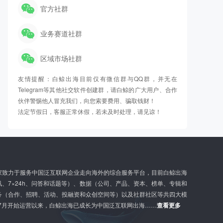
官方社群
业务赛道社群
区域市场社群
友情提醒：白鲸出海目前仅有微信群与QQ群，并无在
Telegram等其他社交软件创建群，请白鲸的广大用户、合作
伙伴警惕他人冒充我们，向您索要费用、骗取钱财！
法定节假日，客服正常休假，若未及时处理，请见谅！
家致力于服务中国泛互联网企业走向海外的综合服务平台，目前白鲸出海
、7×24h、问答和话题等）、数据（公司、产品、资本、榜单、专辑和
务（合作、招聘、活动、投融资和众创空间等）以及社群社区等共四大模
年7月开始运营以来，白鲸出海已成长为中国泛互联网出海……
查看更多