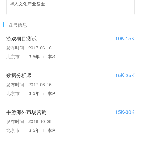
华人文化产业基金
2024-09-26
出海厂商丨2024年8月中国应用/游戏厂商出海收入Top30
榜
招聘信息
2024-08-08
7月新游数据丨米哈游《绝区零》首月收入超5亿元问鼎全
游戏项目测试
10K-15K
球新游之最，网易《永劫无间》潜力十足，腾讯海内外稳
发布时间：2017-06-16
步兑现IP价值
2024-01-15
北京市
3-5年
本科
2023年12月海外新发行游戏与应用下载榜单
2024-01-12
数据分析师
15K-25K
上线日服海外营收环比提升超5倍，紫龙这款MMO如何脱
发布时间：2017-06-16
颖而出？
北京市
3-5年
本科
2023-12-11
2023年11月中国游戏厂商及应用出海收入30强
手游海外市场营销
15K-30K
2023-07-11
发布时间：2018-10-08
6月出海收入Top30：米哈游《崩铁》抢占第一，腾讯一款
北京市
3-5年
本科
FPS大破280亿
2023-07-10