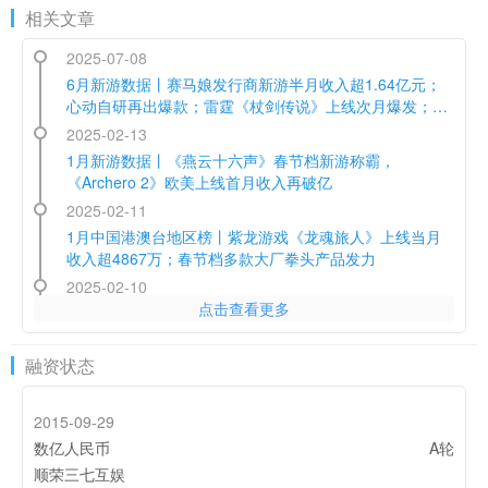
相关文章
2025-07-08
6月新游数据丨赛马娘发行商新游半月收入超1.64亿元；
心动自研再出爆款；雷霆《杖剑传说》上线次月爆发；海
彼新品数据未进前三？
2025-02-13
1月新游数据丨《燕云十六声》春节档新游称霸，
《Archero 2》欧美上线首月收入再破亿
2025-02-11
1月中国港澳台地区榜丨紫龙游戏《龙魂旅人》上线当月
收入超4867万；春节档多款大厂拳头产品发力
2025-02-10
点击查看更多
海彼新游持续吸金，上线两月全球净收4.57亿 | 大陆出海
秀
2025-01-23
融资状态
新作11天3个市场吸金3360万，遭遇4年“困顿”的紫龙游戏
还好吗？
2015-09-29
2024-10-25
数亿人民币
A轮
出海厂商丨2024年9月中国应用/游戏厂商出海收入Top30
顺荣三七互娱
榜