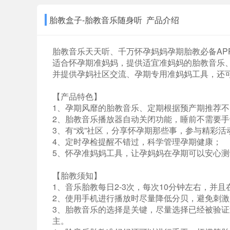
胎教盒子-胎教音乐随身听 产品介绍
胎教音乐天天听、千万怀孕妈妈孕期胎教必备AP
适合怀孕期准妈妈，提供适宜准妈妈的胎教音乐
并提供孕妈社区交流、孕期专用准妈妈工具，还
【产品特色】
1、孕期风靡的胎教音乐、定期根据预产期推荐
2、胎教音乐播放器自动关闭功能，睡前不需要
3、有“戏”社区，分享怀孕期那些事，参与精彩
4、定时孕检提醒不错过，科学管理孕期健康；
5、怀孕准妈妈工具，让孕妈妈在孕期可以安心测
【胎教须知】
1、音乐胎教每日2-3次，每次10分钟左右，并
2、使用手机进行播放时尽量降低分贝，避免刺激
3、胎教音乐的选择是关键，尽量选择已经被验
主。