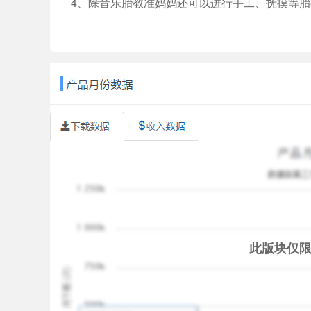
4、除音乐胎教准妈妈还可以进行手工、抚摸等
【用户评价】
“歌选的好，音质好，不用到处找了”
“怀孕期必备，音乐很多，宝宝听了很开心”
“今天在网上搜索到这个软件，很好用，很适用，
“非常满意的胎教软件，各方面非常好。支持。推
“这个软件不仅可以让宝贝听我们妈妈也可以学习”
【祝福怀孕的妈妈】
希望胎教盒子为您提供的胎教音乐等服务让您的
【联系我们】
官方网站：http://www.ibabyzone.cn
官方微信：宝宝地带
客服工作时间：周一至周五 9:00-18:00
意见反馈：ibabyzone@gmail.com
此版块仅