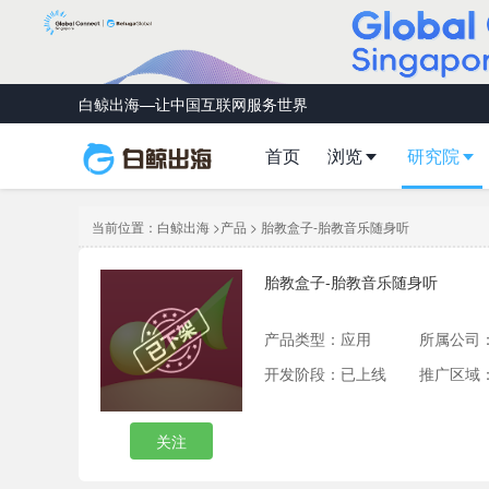
白鲸出海—让中国互联网服务世界
首页
浏览
研究院
当前位置：
白鲸出海
>
产品
> 胎教盒子-胎教音乐随身听
胎教盒子-胎教音乐随身听
产品类型：
应用
所属公司
开发阶段：已上线
推广区域
关注