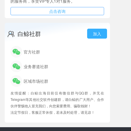
的服务商，享受VIP专人1对1服务。
点击咨询
白鲸社群
加入
官方社群
业务赛道社群
区域市场社群
友情提醒：白鲸出海目前仅有微信群与QQ群，并无在
Telegram等其他社交软件创建群，请白鲸的广大用户、合作
伙伴警惕他人冒充我们，向您索要费用、骗取钱财！
法定节假日，客服正常休假，若未及时处理，请见谅！