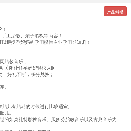
产品纠错
P！
、手工胎教、亲子胎教等内容！
可以根据孕妈妈的孕周提供专业孕周期知识！
不同胎教音乐；
手动关闭让怀孕妈妈轻松入睡；
活动，好礼不断，积分兑换；
评。
且在胎儿有胎动的时候进行比较适宜。
胎儿。
证过的如莫扎特胎教音乐、贝多芬胎教音乐以及古典音乐为