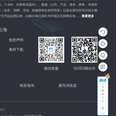
、7×24h、问答和话题等）、数据（公司、产品、资本、榜单、专辑和
务（合作、招聘、活动、投融资和众创空间等）以及社群社区等共四大模
年7月开始运营以来，白鲸出海已成长为中国泛互联网出海……
查看更多
G
出海
l
o
b
免责声明
a
l
素材下载
G
r
o
w
t
微信客服
与CEO聊合作
h
S
u
m
铭宣海淘
紫鸟浏览器
m
i
t
A
p
57
p
l