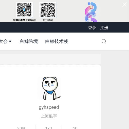
登录
注册
大会
白鲸跨境
白鲸技术栈
gyhspeed
上海酷宇
2060
173
50