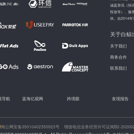
涵盖资讯（快讯
投放等）、服
块。自2014
关于白鲸
关于我们
商务合作
联系我们
跨境导航
蓝海亿观网
跨境眼
发现报告
闽公网安备35010402350923号
增值电信业务经营许可证闽B2-202002