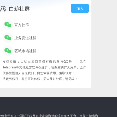
白鲸社群
加入
官方社群
业务赛道社群
区域市场社群
友情提醒：白鲸出海目前仅有微信群与QQ群，并无在
Telegram等其他社交软件创建群，请白鲸的广大用户、合作
伙伴警惕他人冒充我们，向您索要费用、骗取钱财！
法定节假日，客服正常休假，若未及时处理，请见谅！
家致力于服务中国泛互联网企业走向海外的综合服务平台，目前白鲸出海