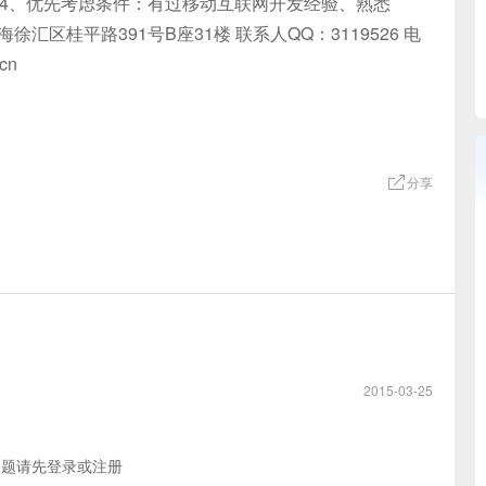
 4、优先考虑条件：有过移动互联网开发经验、熟悉
徐汇区桂平路391号B座31楼 联系人QQ：3119526 电
cn
分享
2015-03-25
问题请先
登录
或
注册