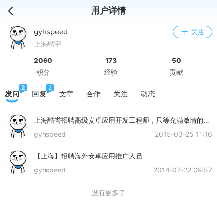
用户详情
gyhspeed
关注
上海酷宇
2060
173
50
积分
经验
贡献
2
2
发问
回复
文章
合作
关注
动态
上海酷誉招聘高级安卓应用开发工程师，只等充满激情的
你！
gyhspeed
2015-03-25 11:16
【上海】招聘海外安卓应用推广人员
gyhspeed
2014-07-22 09:57
没有更多了