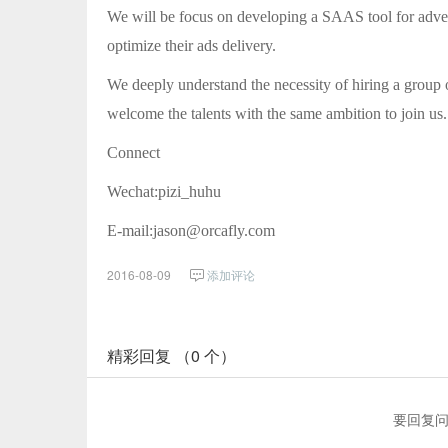
We will be focus on developing a SAAS tool for adver
optimize their ads delivery.
We deeply understand the necessity of hiring a group o
welcome the talents with the same ambition to join us
Connect
Wechat:pizi_huhu
E-mail:jason@orcafly.com
2016-08-09
添加评论
精彩回复 （0 个）
要回复