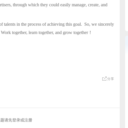
tisers, through which they could easily manage, create, and
f talents in the process of achieving this goal. So, we sincerely
. Work together, learn together, and grow together！
分享
问题请先
登录
或
注册