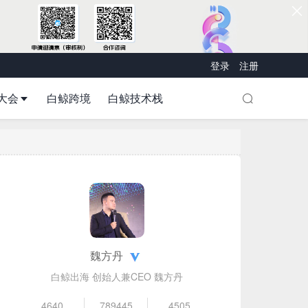
登录
注册
大会
白鲸跨境
白鲸技术栈
魏方丹
白鲸出海 创始人兼CEO 魏方丹
4640
789445
4505