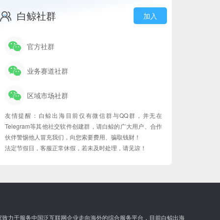
白鲸社群
加入
官方社群
业务赛道社群
区域市场社群
友情提醒：白鲸出海目前仅有微信群与QQ群，并无在
Telegram等其他社交软件创建群，请白鲸的广大用户、合作
伙伴警惕他人冒充我们，向您索要费用、骗取钱财！
法定节假日，客服正常休假，若未及时处理，请见谅！
家致力于服务中国泛互联网企业走向海外的综合服务平台，目前白鲸出海