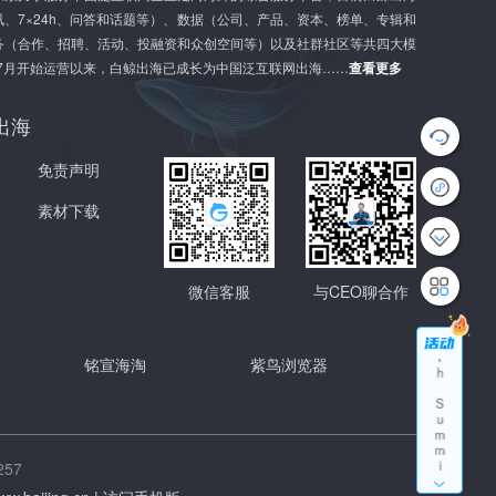
、7×24h、问答和话题等）、数据（公司、产品、资本、榜单、专辑和
务（合作、招聘、活动、投融资和众创空间等）以及社群社区等共四大模
年7月开始运营以来，白鲸出海已成长为中国泛互联网出海……
查看更多
出海
G
免责声明
l
o
b
素材下载
a
l
G
r
微信客服
与CEO聊合作
o
w
t
h
铭宣海淘
紫鸟浏览器
S
u
m
m
i
t
57
A