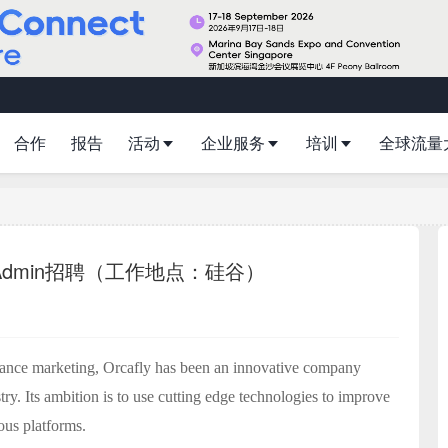
合作
报告
活动
企业服务
培训
全球流量
D/Admin招聘（工作地点：硅谷）
ance marketing, Orcafly has been an innovative company
ry. Its ambition is to use cutting edge technologies to improve
ious platforms.