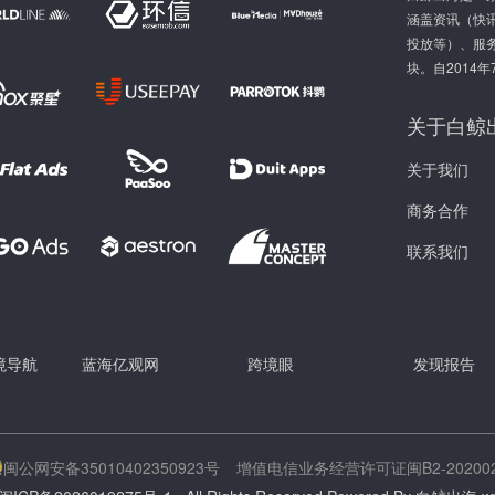
涵盖资讯（快讯
投放等）、服
块。自2014
关于白鲸
关于我们
商务合作
联系我们
跨境导航
蓝海亿观网
跨境眼
发现报告
闽公网安备35010402350923号
增值电信业务经营许可证闽B2-202002