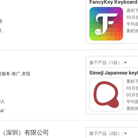
累积下
03月
市
平均
人
累积评
旗下产品（1款）:
Simeji Japanese ke
服务-推广,变现
累积下
03月
03月
9人
平均
累积评
al
（深圳）有限公司
旗下产品（2款）: