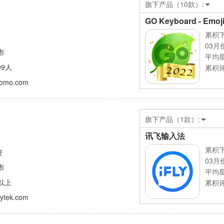
旗下产品（10款）:
GO Keyboard - Emoj
累积下
03月
市
平均
99人
累积评
gomo.com
旗下产品（1款）:
讯飞输入法
累积下
资
03月
市
平均
人以上
累积评
flytek.com