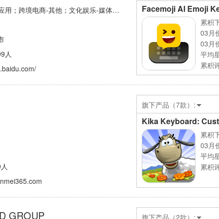
Facemoji AI Emoji K
境电商-其他；文化娱乐-媒体及资讯 ；开发者服务-推广,变现
累积下
03月
市
03月
99人
平均
累积评
e.baidu.com/
旗下产品（7款）:
Kika Keyboard: Cu
累积下
03月
平均
9人
累积评
xinmei365.com
ED GROUP
旗下产品（2款）: