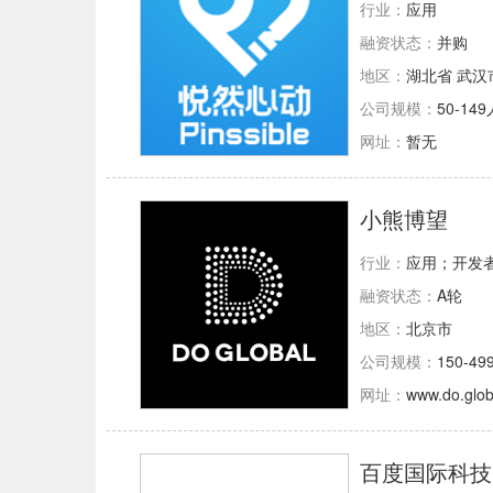
行业：
应用
融资状态：
并购
地区：
湖北省 武汉
公司规模：
50-149
网址：
暂无
小熊博望
行业：
应用；开发者
融资状态：
A轮
地区：
北京市
公司规模：
150-49
网址：
www.do.glob
百度国际科技