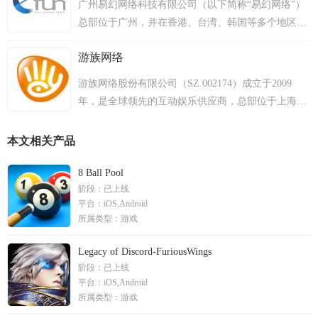
广州易幻网络科技有限公司（以下简称“易幻网络”）
Racing 3D》、《Powerboat Racing 3D》、《Restaurant
所主板公开上市（股票代号700）。
总部位于广州，并在香港、台湾、韩国等多个地区设
Live》、《Dino Island》、《Hero of Legends》等百余
有子公司、办事处及分支机构。易幻网络专注精品手
款移动游戏产品，涵盖游戏竞技、益智、休闲产品范
游族网络
机游戏运营工作，致力打造全球一流的高端手机游戏
围，其中有十多款游戏名列欧美主流市场第一名。
发行企业。自成立以来，易幻网络在手机游戏领域中
游族网络股份有限公司（SZ.002174）成立于2009
不停发展，不断努力为玩家提供高品质游戏产品，力
年，是全球领先的互动娱乐供应商，总部位于上海，
争创造手游奇迹。公司产品含不通语言版本超过200
在德国、新加披、日本、韩国、印度等十余个国家设
个
有分支机构。2014年6月，游族网络正式登陆中国A股
本文相关产品
主板。 在“以科技传颂文明”的使命引领下，游族网络
坚持“研运一体”、“全球化”、“IP驱动”的长期战略，
8 Ball Pool
阶段：
已上线
成功推出了《少年三国志》、《盗墓笔记》、《权力
平台：
iOS,Android
的游戏：凛冬将至》等多款知名游戏产品。基于领先
所属类型：
游戏
的研运优势打造全球发行体系，游族网络与1000余家
全球伙伴建立合作，发行范围遍及欧美、中东、亚洲
Legacy of Discord-FuriousWings
及南美等230多个国家及地区，全球用户近10亿，产
阶段：
已上线
品登顶全球超70个国家和地区畅销榜。
平台：
iOS,Android
所属类型：
游戏