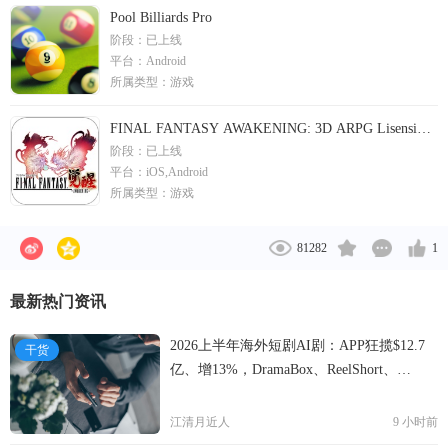
Pool Billiards Pro
阶段：
已上线
平台：
Android
所属类型：
游戏
FINAL FANTASY AWAKENING: 3D ARPG Lisensi
阶段：
已上线
Resmi SE
平台：
iOS,Android
所属类型：
游戏
81282
1
最新热门资讯
2026上半年海外短剧AI剧：APP狂揽$12.7
干货
亿、增13%，DramaBox、ReelShort、
NetShort领跑
江清月近人
9 小时前