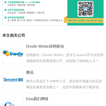
本文相关公司
Doodle Mobile涂鸦移动
涂鸦移动（Doodle Mobile）是专注Android平台的世界
顶级移动互联网游戏公司，由创新工场创始人之一王
晔于2010年10月创办，并于2011年8月获得由硅谷顶
腾讯
级风险投资机构KPCB和创新工场领投的A轮千万美元
融资。目前涂鸦移动在全球155个国家拥有超过五亿
腾讯公司成立于1998年11月，是目前中国最大的互联
用户，月活跃用户达到8000万，并且以每日百万级别
网综合服务提供商之一，也是中国服务用户最多的互
的速度持续增长。涂鸦移动共有员工100余人，在北
联网企业之一。成立10多年以来，腾讯一直秉承一切
京和上海都建有研发中心，自主开发和发行第三方的
Efun易幻网络
以用户价值为依归的经营理念，始终处于稳健、高速
移动社交游戏。涂鸦移动已经推出和发行了《Fast
发展的状态。2004年6月16日，腾讯公司在香港联交