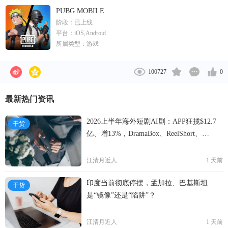
所主板公开上市（股票代号700）。
PUBG MOBILE
阶段：
已上线
平台：
iOS,Android
所属类型：
游戏
100727
0
最新热门资讯
2026上半年海外短剧AI剧：APP狂揽$12.7
干货
亿、增13%，DramaBox、ReelShort、
NetShort领跑
江清月近人
1 天前
印度当前彻底停摆，孟加拉、巴基斯坦
干货
是“镜像”还是“陷阱”？
江清月近人
1 天前