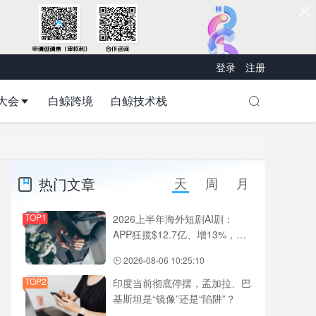
登录
注册
大会
白鲸跨境
白鲸技术栈
热门文章
天
周
月
TOP1
2026上半年海外短剧AI剧：
APP狂揽$12.7亿、增13%，
DramaBox、ReelShort、
2026-08-06 10:25:10
NetShort领跑
TOP2
印度当前彻底停摆，孟加拉、巴
基斯坦是“镜像”还是“陷阱”？