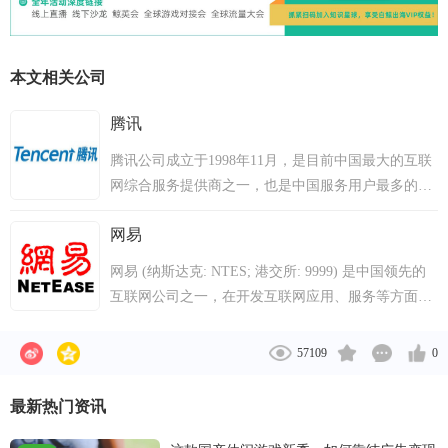
本文相关公司
腾讯
腾讯公司成立于1998年11月，是目前中国最大的互联
网综合服务提供商之一，也是中国服务用户最多的互
联网企业之一。成立10多年以来，腾讯一直秉承一切
网易
以用户价值为依归的经营理念，始终处于稳健、高速
发展的状态。2004年6月16日，腾讯公司在香港联交
网易 (纳斯达克: NTES; 港交所: 9999) 是中国领先的
所主板公开上市（股票代号700）。
互联网公司之一，在开发互联网应用、服务等方面始
终保持中国业界领先地位。本着“网聚人的力量，用科
技创新缔造美好生活”的愿景，网易利用最先进的互联
57109
0
网技术，加强人与人之间信息的交流和共享，始终坚
持“以优质的内容和服务，为用户创造惊喜”。 网易是
最新热门资讯
全球领先的在线游戏开发与发行公司，也是中国最大
的电子邮件服务商，并拥有中国领先的自营品质电商