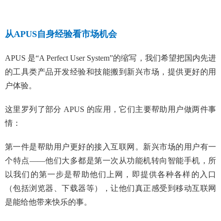
从APUS自身经验看市场机会
APUS 是“A Perfect User System”的缩写，我们希望把国内先进
的工具类产品开发经验和技能搬到新兴市场，提供更好的用
户体验。
这里罗列了部分 APUS 的应用，它们主要帮助用户做两件事
情：
第一件是帮助用户更好的接入互联网。新兴市场的用户有一
个特点——他们大多都是第一次从功能机转向智能手机，所
以我们的第一步是帮助他们上网，即提供各种各样的入口
（包括浏览器、下载器等），让他们真正感受到移动互联网
是能给他带来快乐的事。