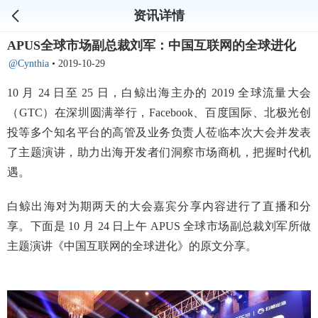
资讯详情
APUS全球市场副总裁刘军：中国互联网的全球进化
@Cynthia
•
2019-10-29
10 月 24 日至 25 日，白鲸出海主办的 2019 全球流量大会
（GTC）在深圳圆满举行，Facebook、百度国际、北极光创
投等多个知名平台的高管及业务负责人莅临本次大会并发表
了主题演讲，助力出海开发者们洞察市场商机，把握时代机
遇。
白鲸出海对为期两天的大会嘉宾分享内容进行了直播和分
享。下面是 10 月 24 日上午 APUS 全球市场副总裁刘军所做
主题演讲《中国互联网的全球进化》的原文分享。