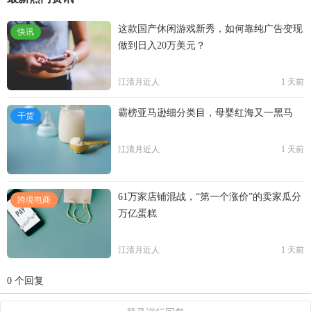
Amazon、InMobi等移动互联网行业巨头达成深度战略
合作。2015年8月，APUS入选《华尔街日报》创业公
这款国产休闲游戏新秀，如何靠纯广告变现
快讯
司10亿美金俱乐部，成为全球最年轻的独角兽公司。
做到日入20万美元？
江清月近人
1 天前
霸榜亚马逊细分类目，母婴红海又一黑马
干货
江清月近人
1 天前
61万家店铺混战，“第一个涨价”的卖家瓜分
跨境电商
万亿蛋糕
江清月近人
1 天前
0 个回复