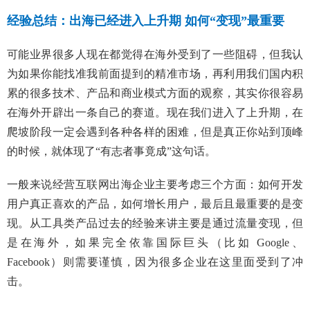
经验总结：出海已经进入上升期 如何“变现”最重要
可能业界很多人现在都觉得在海外受到了一些阻碍，但我认
为如果你能找准我前面提到的精准市场，再利用我们国内积
累的很多技术、产品和商业模式方面的观察，其实你很容易
在海外开辟出一条自己的赛道。现在我们进入了上升期，在
爬坡阶段一定会遇到各种各样的困难，但是真正你站到顶峰
的时候，就体现了“有志者事竟成”这句话。
一般来说经营互联网出海企业主要考虑三个方面：如何开发
用户真正喜欢的产品，如何增长用户，最后且最重要的是变
现。从工具类产品过去的经验来讲主要是通过流量变现，但
是在海外，如果完全依靠国际巨头（比如 Google、
Facebook）则需要谨慎，因为很多企业在这里面受到了冲
击。