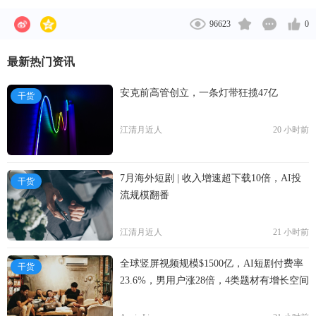
现在通常称为云计算。其主要优势之一是能够以根据
Facebook Home。2014年，Facebook以190亿美元，收
业务发展来扩展的较低可变成本来替代前期资本基础
96623
0
购WhatsApp。2015年1月，Facebook收购了自然语言
设施费用。 亚马逊网络服务所提供服务包括:亚马逊
软件厂商Wit.ai。2018年10月，Facebook正式推出智能
弹性计算网云(Amazon EC2)、亚马逊简单储存服务
最新热门资讯
音箱“Portal”。2019年9月，Facebook与阿里巴巴、
(Amazon S3)、亚马逊简单数据库(Amazon
Twitter和Uber共同成立Presto基金会，用于大规模分布
SimpleDB)、亚马逊简单队列服务(Amazon Simple
安克前高管创立，一条灯带狂揽47亿
干货
式数据处理。2020年~2022年，Facebook陆续收购多家
Queue Service)以及Amazon CloudFront等。 根据其页
游戏工作室。2021年10月28日，扎克伯格宣布公司将
面介绍，AWS已经为全球190个国家/地区内成百上千
江清月近人
20 小时前
改名Meta。
家企业提供支持。数据中心位于美国、欧洲、巴西、
新加坡和日本。作为云计算领域真正的大佬，一旦亚
马逊携AWS正式进入中国，那么对国内相关的云计算
7月海外短剧 | 收入增速超下载10倍，AI投
干货
流规模翻番
企业可能会带来深刻影响，目前国内像阿里巴巴、盛
大以及华为都在提供类似云计算服务。
江清月近人
21 小时前
全球竖屏视频规模$1500亿，AI短剧付费率
干货
23.6%，男用户涨28倍，4类题材有增长空间