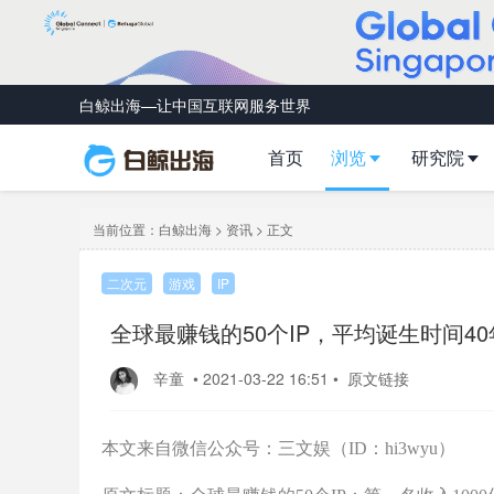
白鲸出海—让中国互联网服务世界
首页
浏览
研究院
当前位置：
白鲸出海
>
资讯
> 正文
二次元
游戏
IP
全球最赚钱的50个IP，平均诞生时间40
辛童
•
2021-03-22 16:51
•
原文链接
本文来自微信公众号：三文娱（ID：hi3wyu）