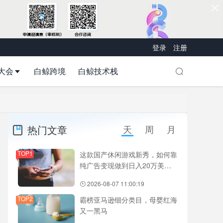
登录
注册
大会
白鲸跨境
白鲸技术栈
热门文章
天
周
月
TOP1
这款国产休闲游戏新秀，如何靠
纯广告变现做到日入20万美
元？
2026-08-07 11:00:19
TOP2
霸榜亚马逊细分类目，母婴红海
又一黑马