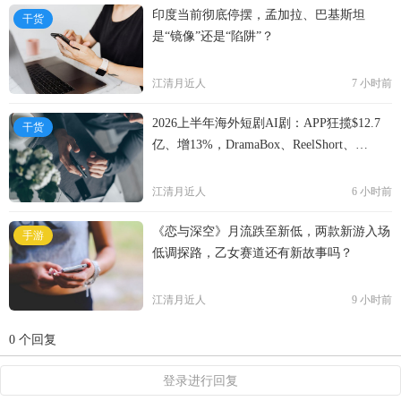
印度当前彻底停摆，孟加拉、巴基斯坦
干货
是“镜像”还是“陷阱”？
江清月近人
7 小时前
2026上半年海外短剧AI剧：APP狂揽$12.7
干货
亿、增13%，DramaBox、ReelShort、
NetShort领跑
江清月近人
6 小时前
《恋与深空》月流跌至新低，两款新游入场
手游
低调探路，乙女赛道还有新故事吗？
江清月近人
9 小时前
0 个回复
登录进行回复