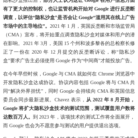
隐私沙盒推出后，
部分人士认为这让 Google 在用户信息方面
有了更大的控制权，也让监管机构开始对 Google 进行反垄断
调查，以评估“隐私沙盒”是否会让 Google“滥用其在线上广告
市场中的主导地位”。
2021 年 1 月，英国反垄断和市场监管局
（CMA）宣布，将开始重点调查隐私沙盒对媒体和用户的潜
在影响。2021 年 3月，美国 15 个州和波多黎各的总检察长修
正了一份在 2020 年 12 月提交的反垄断诉讼，称“隐私沙
盒”要求广告主必须使用 Google 作为“中间商”才能投放广告。
在今年早些时候，Google 与 CMA 就如何在 Chrome 浏览器中
开发隐私沙盒达成协议。协议内容包括 Google 将与 CMA 共
同“解决外界担忧”，同时 Google
会持续向
CMA
和英国信息
委员会同步最新进展。
Chavez
表示，
从
2022
年
8
月开始，
Google
将扩大隐私沙盒技术的测试范围，测试覆盖用户数将
达数百万人。
到
2023
年，该项技术的测试工作将全面展开，
而
Google
也会为不愿意参与测试的用户提供退出选项。