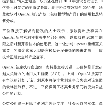
据多位知情人士透露，双方还在修订 2019 年微软首次注资 10
亿美元时签订的主协议条款。现行协议有效期至 2030 年，涵
盖微软对 OpenAI 知识产权（包括模型和产品）的使用权及销
售分成。
三位直接了解谈判情况的人士表示，微软提出放弃其在
OpenAI 新的营利性业务中的部分股权，以换取在 2030 年期
限之后对新开发技术的使用权。这一让步对 OpenAI 重组至关
重要，将决定这家大型语言模型开发先锋的未来走向——该
技术正引发全球产业变革。
OpenAI 首席执行官山姆・奥特曼宣称其进一步目标是开发超
越人类能力的通用人工智能（AGI）。上周，OpenAI 放弃了
有争议的计划，该计划原本将使非营利董事会失去对该集团
的最终控制权。不过，它仍保留了将其业务部门转变为公益
公司的计划。
公益公司是一种除了盈利之外还专注于社会公益的实体。像