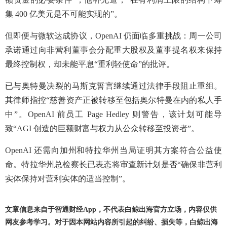
集 400 亿美元是不可能实现的”。
但即便与微软达成协议，OpenAI 仍面临多重挑战：周一公司
承诺通过向非营利董事会分配重大股权及董事提名权来保持
最终控制权，却未能平息“重利轻使命”的批评。
已与奥特曼决裂的马斯克誓言继续通过法律手段阻止重组。
其律师指控“慈善资产正被转移至包括奥尔特曼在内的私人手
中”。OpenAI 前员工 Page Hedley 则警告，该计划可能导
致“AGI 创造的巨额财富与权力从公众转移至投资者”。
OpenAI 还需向加州和特拉华州当局证明其方案符合公益使
命。特拉华州总检察长已表态将审查新计划是否“确保非营利
实体保持对营利实体的适当控制”。
文章信息来自于智通财经App，不代表白鲸出海官方立场，内容仅供
网友参考学习。对于因本网站内容所引起的纠纷、损失等，白鲸出海