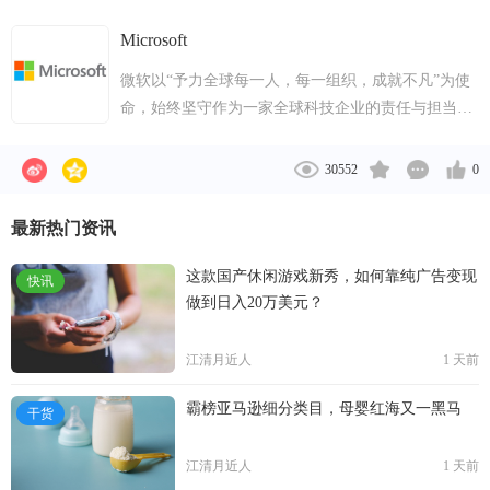
Microsoft
微软以“予力全球每一人，每一组织，成就不凡”为使
命，始终坚守作为一家全球科技企业的责任与担当。
在中国，我们以深化广泛合作、推进联合创新为基
础，借助全球先进的技术、平台、经验，与合作伙伴
30552
0
一起，推进各行业客户的数字化转型，拓展全球发展
机遇；面对数字经济、数字技术加速发展的中国机
最新热门资讯
遇，微软与各方深化合作，积极推动新技术、新技能
的教育培训，广泛拓展人才发展前景，为更多人提供
这款国产休闲游戏新秀，如何靠纯广告变现
快讯
平等、包容的发展机会；充满挑战与未知的世界让我
做到日入20万美元？
们更加关注地球与人类共同的命运，因此微软积极倡
导和参与全球技术合作，支持以负责任的态度和行之
江清月近人
1 天前
有效的技术措施，为创造可持续发展的未来贡献力
量。
霸榜亚马逊细分类目，母婴红海又一黑马
干货
江清月近人
1 天前