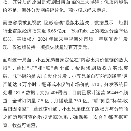
损。其背后的原因是短剧出海面临的三大障碍：优质内容供
给不足、海外分发网络碎片化、商业模式尚未跑通。
而更容易被忽视的“隐形暗礁”是版权流失，数据显示，短剧
行业盗版经济损失近 6.65 亿元，YouTube 上的搬运分流率达
83%。某版权方 2024 年因未重视海外市场，年底复盘时发
现，仅盗版传播一项损失就超过百万美元。
面对这一局面，小五兄弟自身定位在“内容出海价值链的放大
器”，通过“扩”和“联”两个点，帮助短剧版权方实现突
破。“扩”指的是 AI 自动化分发，小五兄弟自研的"剧译宝"月
产能达 3 万小时，翻译成本仅为市场价的 1/10，分发系统日
处理 18TB 数据，支持 40+语言，目前已累计运营 6944+个频
道，全球订阅量 7.5 亿，月播放量 350 亿。“联”则是“标签-收
益归因引擎”，通过该引擎，小五兄弟建立了版权方与分销商
之间透明可查的数据追踪体系，确保每一次合作都有据可
查、收益可追溯。