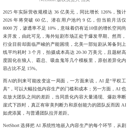
2025 年实际营收规模达 36 亿美元，同比增长 126%，预计
2026 年将突破 60 亿。潜在用户池约 9 亿，但当前月活仅
8000 万，渗透率不足 10%，意味着仍有近10倍的增长空间尚
未开发，由此可见，海外短剧市场正处于爆发早期。然而，
行业目前却面临严峻的产能困境，北美一部短剧从筹备到上
线平均耗时 3 个月，拍摄成本高达 20-30 万美元，且题材高
度固化在狼人、霸总、吸血鬼等几个模板里，原创差异化内
容占比不足 15%。
而AI的到来可能改变这一局面，一方面来说，AI 是“平权工
具”，可以大幅拉低内容生产的门槛和成本；另一方面，AI 也
在放大团队之间的差距，当同质化内容大量涌现、爆款率断
崖式下跌时，真正有审美判断力和原创能力的团队反而因 AI
如虎添翼，与普通团队拉开差距。
NetShort 选择把 AI 系统性地嵌入内容生产的每个环节，从剧