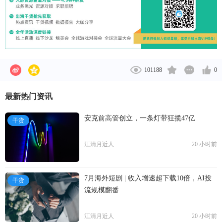
101188
0
最新热门资讯
安克前高管创立，一条灯带狂揽47亿
干货
江清月近人
20 小时前
7月海外短剧 | 收入增速超下载10倍，AI投
干货
流规模翻番
江清月近人
20 小时前