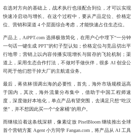
在选对方向的基础上，战术执行也须配合到位，才可以实现
快速冷启动与增长。在这个过程中，要从产品定位、价格定
位、营销和渠道 4 个层面综合考虑，才能快速占住生态位。
产品上，AiPPT.com 选择极致简化，在用户心中埋下“一分钟
一句话一键生成 PPT”的钉子型认知；价格定位与竞品切出平
行地带；营销上以内容传播实现增长与留存的飞轮机制；渠
道上，采用生态合作打法，不做对手做伙伴，很多 AI 创业公
司死于他们想干掉大厂的主航道业务。
最后，蒋依林强调出海的必要性，首先，海外市场规模远高
于国内，其次，海外流量分布集中，借助于中国工程师速
度，深度做好本地化，单点产品有望突围，去满足只想“吃汉
堡”，并不想因此买一个“全家桶”的用户。
而继续沿着这条线深耕，像素绽放 PixelBloom 继续推出全球
首个营销方案 Agent 小方同学 Fangan.com，将产品从 AI 工具