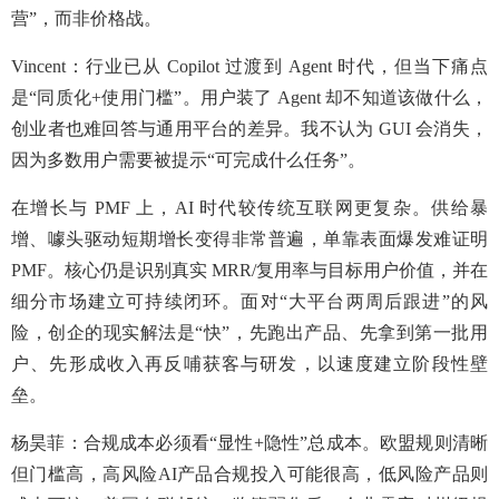
营”，而非价格战。
Vincent：行业已从 Copilot 过渡到 Agent 时代，但当下痛点
是“同质化+使用门槛”。用户装了 Agent 却不知道该做什么，
创业者也难回答与通用平台的差异。我不认为 GUI 会消失，
因为多数用户需要被提示“可完成什么任务”。
在增长与 PMF 上，AI 时代较传统互联网更复杂。供给暴
增、噱头驱动短期增长变得非常普遍，单靠表面爆发难证明
PMF。核心仍是识别真实 MRR/复用率与目标用户价值，并在
细分市场建立可持续闭环。面对“大平台两周后跟进”的风
险，创企的现实解法是“快”，先跑出产品、先拿到第一批用
户、先形成收入再反哺获客与研发，以速度建立阶段性壁
垒。
杨昊菲：合规成本必须看“显性+隐性”总成本。欧盟规则清晰
但门槛高，高风险AI产品合规投入可能很高，低风险产品则