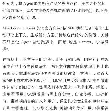
分别为：将 Agent 能力融入产品的思考路径、美国之外的其
他潜力市场、以及在业务及合规层面的 AI 创业难点，以下是
3位嘉宾的观点汇总：
Max For AI：Agent 的演变方向从“按 SOP 执行任务”走向“主
动抓取上下文、生成解决方案并持续迭代优化”的阶段，关键
不只是让 Agent 自动跑起来，而是“给足 Context、少做微
操”。
在市场上，不主张只盯北美，南美（如巴西、阿根廷）在娱
乐类产品上存在付费潜力，东亚文化圈在教育/效率工具上也
有机会；非洲有潜力但仍需等待市场教育。方法上，建议大
家“先小成本本地化验证”，用真实用户反馈而非 AI 推断做市
场判断；例如日本市场需依赖本地渠道与代理体系。增长，
应更看重用户来源质量与需求真实性，自然传播、口碑扩
散、带着明确目的进来的用户，通常比投放流量有更好的留
存和付费表现。长期增长依赖“关键功能闭环+用户关系运