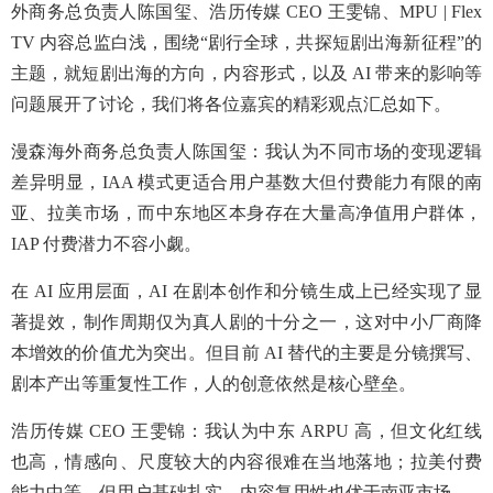
外商务总负责人陈国玺、浩历传媒 CEO 王雯锦、MPU | Flex
TV 内容总监白浅，围绕“剧行全球，共探短剧出海新征程”的
主题，就短剧出海的方向，内容形式，以及 AI 带来的影响等
问题展开了讨论，我们将各位嘉宾的精彩观点汇总如下。
漫森海外商务总负责人陈国玺：我认为不同市场的变现逻辑
差异明显，IAA 模式更适合用户基数大但付费能力有限的南
亚、拉美市场，而中东地区本身存在大量高净值用户群体，
IAP 付费潜力不容小觑。
在 AI 应用层面，AI 在剧本创作和分镜生成上已经实现了显
著提效，制作周期仅为真人剧的十分之一，这对中小厂商降
本增效的价值尤为突出。但目前 AI 替代的主要是分镜撰写、
剧本产出等重复性工作，人的创意依然是核心壁垒。
浩历传媒 CEO 王雯锦：我认为中东 ARPU 高，但文化红线
也高，情感向、尺度较大的内容很难在当地落地；拉美付费
能力中等，但用户基础扎实，内容复用性也优于南亚市场。