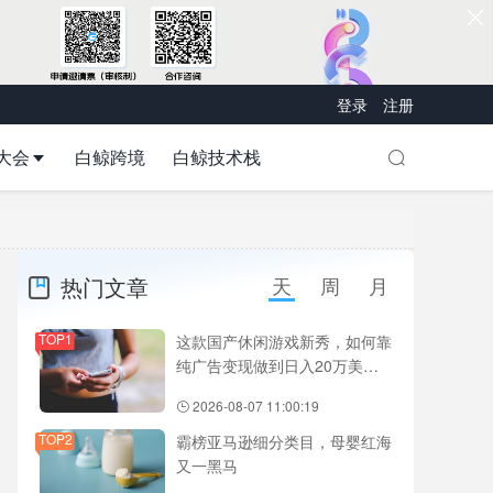
登录
注册
大会
白鲸跨境
白鲸技术栈
热门文章
天
周
月
TOP1
这款国产休闲游戏新秀，如何靠
纯广告变现做到日入20万美
元？
2026-08-07 11:00:19
TOP2
霸榜亚马逊细分类目，母婴红海
又一黑马