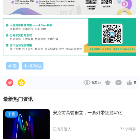
谷歌
手机游戏
63137
0
最新热门资讯
安克前高管创立，一条灯带狂揽47亿
干货
江清月近人
22 小时前