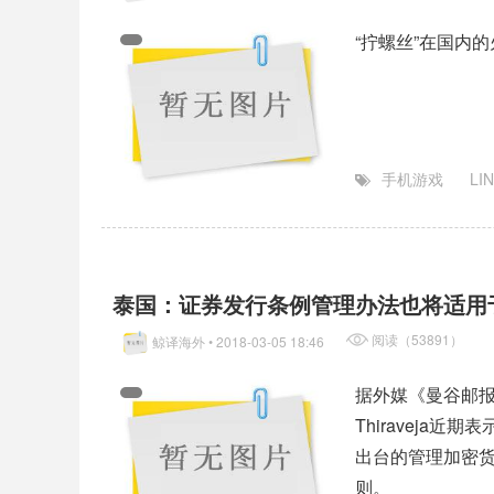
“拧螺丝”在国内
手机游戏
LI
泰国：证券发行条例管理办法也将适用
阅读（53891）
鲸译海外
• 2018-03-05 18:46
据外媒《曼谷邮报》
Thiravej
出台的管理加密货
则。