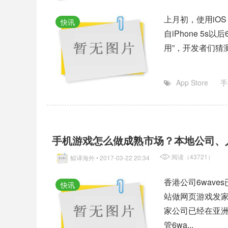
上月初，使用iO
快讯
自iPhone 5
用”，开发者们猜测
App Store
手
手机游戏怎么做成熟市场？本地公司、
阅读（43721）
鲸译海外
• 2017-03-22 20:34
香港公司6wav
快讯
站做网页游戏发家
家公司已经在亚
管6wa...