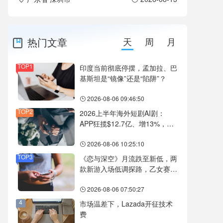
热门文章
天
周
月
TOP1
印度当前彻底停摆，孟加拉、巴
基斯坦是“镜像”还是“陷阱”？
2026-08-06 09:46:50
TOP2
2026上半年海外短剧AI剧：
APP狂揽$12.7亿、增13%，
DramaBox、ReelShort、
NetShort领跑
2026-08-06 10:25:10
TOP3
《恋与深空》月流跌至新低，两
款新游入场低调探路，乙女赛道
还有新故事吗？
2026-08-06 07:50:27
4
市场温差下，Lazada开征技术
费