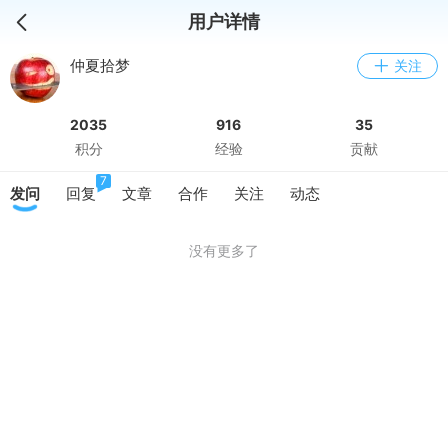
用户详情
仲夏拾梦
关注
2035
916
35
积分
经验
贡献
7
发问
回复
文章
合作
关注
动态
没有更多了