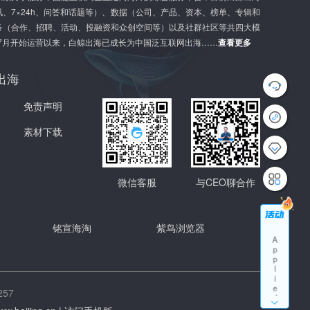
、7×24h、问答和话题等）、数据（公司、产品、资本、榜单、专辑和
G
务（合作、招聘、活动、投融资和众创空间等）以及社群社区等共四大模
l
o
年7月开始运营以来，白鲸出海已成长为中国泛互联网出海……
查看更多
b
a
l
出海
G
r
免责声明
o
w
t
素材下载
h
S
u
m
微信客服
与CEO聊合作
m
i
t
A
铭宣海淘
紫鸟浏览器
p
p
l
i
e
d
57
A