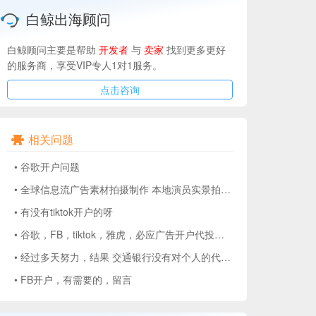
白鲸出海顾问
白鲸顾问主要是帮助
开发者
与
卖家
找到更多更好
的服务商，享受VIP专人1对1服务。
点击咨询
相关问题
•
谷歌开户问题
•
全球信息流广告素材拍摄制作 本地演员实景拍摄+开户|代投 有需要的老板吗？
•
有没有tiktok开户的呀
•
谷歌，FB，tiktok，雅虎，必应广告开户代投，可开外国户，签合同开发票
•
经过多天努力，结果 交通银行没有对个人的代理开户见证...
•
FB开户，有需要的，留言