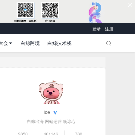
登录
注册
大会
白鲸跨境
白鲸技术栈
ice
白鲸出海 网站运营 杨冰心
2850
401146
780