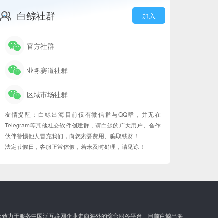
白鲸社群
加入
官方社群
业务赛道社群
区域市场社群
友情提醒：白鲸出海目前仅有微信群与QQ群，并无在
Telegram等其他社交软件创建群，请白鲸的广大用户、合作
伙伴警惕他人冒充我们，向您索要费用、骗取钱财！
法定节假日，客服正常休假，若未及时处理，请见谅！
家致力于服务中国泛互联网企业走向海外的综合服务平台，目前白鲸出海