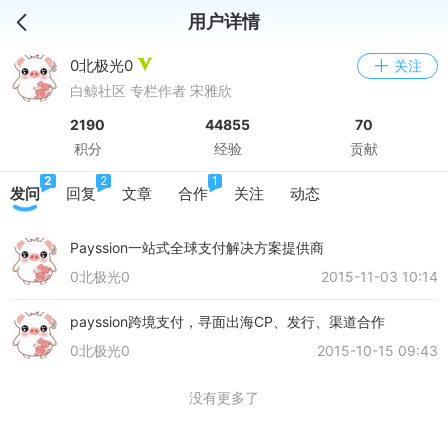
用户详情
0北极光0
关注
白鲸社区 专栏作者 宋雅欣
2190
44855
70
积分
经验
贡献
2
2
1
发问
回复
文章
合作
关注
动态
Payssion一站式全球支付解决方案提供商
0北极光0
2015-11-03 10:14
payssion跨境支付，寻面出海CP、发行、渠道合作
0北极光0
2015-10-15 09:43
没有更多了