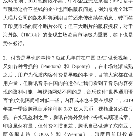
成熟市场，ROI 现阶段不高，中小企业无法承担；即使是字
节跳动这样不差钱的企业也面临版权问题，例如最近全球三
大唱片公司的版权即将到期目前还未传出续签消息，转而签
了印度市场的两个唱片公司；但三大唱片的版权授权，对于
海外版《TikTok》的变现主场欧美市场极为重要，签下也是
势在必行。
2、付费是早晚的事情？就如几年前在中国 BAT 做长视频，
又如各种亏损的《Pandora》和《Spotify》，在市场逐渐成熟
之后，用户为优质内容付费是早晚的事情，目前大家都在做
用户量，但腾讯音乐在国内的运作让我们看到了音乐内容变
现的盈利可能。与视频网站不同的是，音乐这种“世界通用语
言”的文化隔阂相对低一些，内容成本也主要在版权上，2019
年第一季度腾讯音乐净利润 9.87 亿人民币，视频业务还在亏
损。在实现盈利之后，腾讯在海外复制业务模式顺理成章。
印度虽然有量，但付费习惯更差，腾讯自己做选了东南亚，
两条腿走路《JOOX》和《WeSing》，印度目前以投资