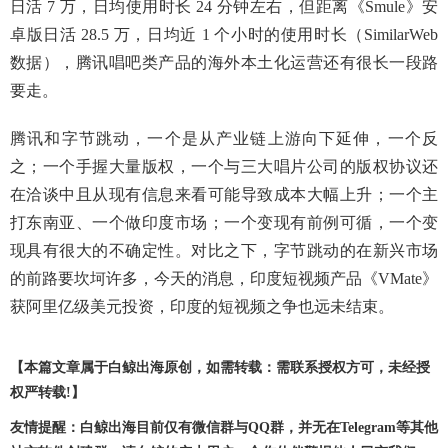
日活 7 万，日均使用时长 24 分钟左右，但距离《Smule》安
卓版日活 28.5 万，日均近 1 个小时的使用时长（SimilarWeb
数据），腾讯唱吧类产品的海外本土化运营还有很长一段路
要走。
腾讯和字节跳动，一个是从产业链上游向下延伸，一个反
之；一个手握大量版权，一个与三大唱片公司的版权协议还
在洽谈中且从现有信息来看可能导致成本大幅上升；一个主
打东南亚、一个做印度市场；一个变现有前例可循，一个变
现具有很大的不确定性。对比之下，字节跳动的在新兴市场
的前路要坎坷许多，今天的消息，印度短视频产品《VMate》
获阿里亿级美元投资，印度的短视频之争也远未结束。
【本篇文章属于白鲸出海原创，如需转载：需联系授权方可，未经授
权严转载!】
友情提醒：白鲸出海目前仅有微信群与QQ群，并无在Telegram等其他