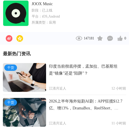
JOOX Music
阶段：
已上线
平台：
iOS,Android
所属类型：
应用
147181
0
最新热门资讯
印度当前彻底停摆，孟加拉、巴基斯坦
干货
是“镜像”还是“陷阱”？
江清月近人
12 小时前
2026上半年海外短剧AI剧：APP狂揽$12.7
干货
亿、增13%，DramaBox、ReelShort、
NetShort领跑
江清月近人
11 小时前