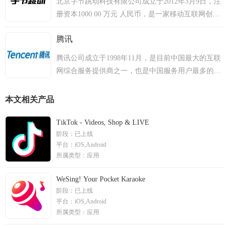
北京字节跳动科技有限公司成立于2012年3月9日，注
册资本1000.00 万元 人民币，是一家移动互联网创业
公司。其主要产品今日头条是一款基于化挖掘的个性
腾讯
化信息推荐引擎，自2012年8月份上线以来，已经累
计用户9000万以上，成为增长最快的资讯类客户端，
腾讯公司成立于1998年11月，是目前中国最大的互联
包含了新闻动态，图片，以及各类短文。
网综合服务提供商之一，也是中国服务用户最多的互
联网企业之一。成立10多年以来，腾讯一直秉承一切
以用户价值为依归的经营理念，始终处于稳健、高速
本文相关产品
发展的状态。2004年6月16日，腾讯公司在香港联交
所主板公开上市（股票代号700）。
TikTok - Videos, Shop & LIVE
阶段：
已上线
平台：
iOS,Android
所属类型：
应用
WeSing! Your Pocket Karaoke
阶段：
已上线
平台：
iOS,Android
所属类型：
应用