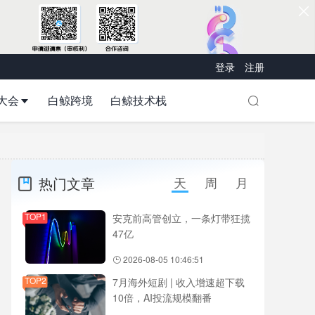
登录
注册
大会
白鲸跨境
白鲸技术栈
热门文章
天
周
月
TOP1
安克前高管创立，一条灯带狂揽
47亿
2026-08-05 10:46:51
TOP2
7月海外短剧 | 收入增速超下载
10倍，AI投流规模翻番