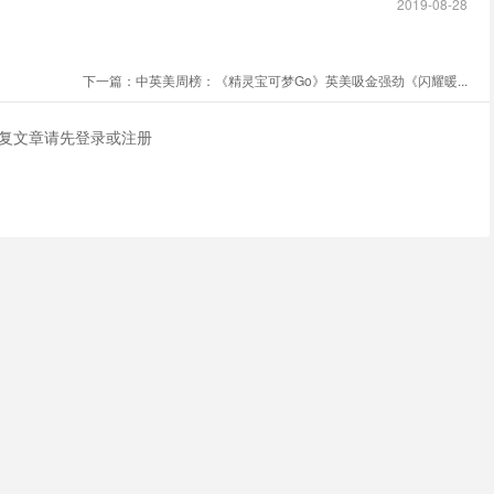
2019-08-28
下一篇：
中英美周榜：《精灵宝可梦Go》英美吸金强劲《闪耀暖...
复文章请先
登录
或
注册