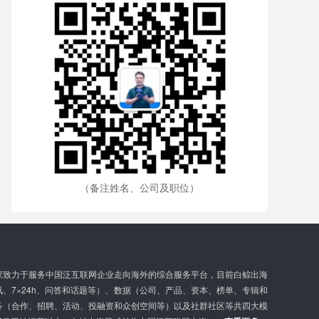
（备注姓名、公司及职位）
家致力于服务中国泛互联网企业走向海外的综合服务平台，目前白鲸出海
、7×24h、问答和话题等）、数据（公司、产品、资本、榜单、专辑和
务（合作、招聘、活动、投融资和众创空间等）以及社群社区等共四大模