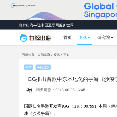
白鲸出海—让中国互联网服务世界
首页
浏览
研究院
当前位置：
白鲸出海
>
资讯
> 正文
中东
手机游戏
IGG推出首款中东本地化的手游《沙漠
晴天晒雪
•
2016-06-08 16:45
国际知名手游开发商IGG（HK：00799）本周
戏《沙漠争霸》。