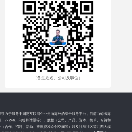
（备注姓名、公司及职位）
家致力于服务中国泛互联网企业走向海外的综合服务平台，目前白鲸出海
、7×24h、问答和话题等）、数据（公司、产品、资本、榜单、专辑和
务（合作、招聘、活动、投融资和众创空间等）以及社群社区等共四大模
G