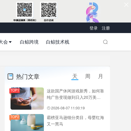
登录
注册
大会
白鲸跨境
白鲸技术栈
热门文章
天
周
月
TOP1
这款国产休闲游戏新秀，如何靠
纯广告变现做到日入20万美
元？
2026-08-07 11:00:19
TOP2
霸榜亚马逊细分类目，母婴红海
又一黑马