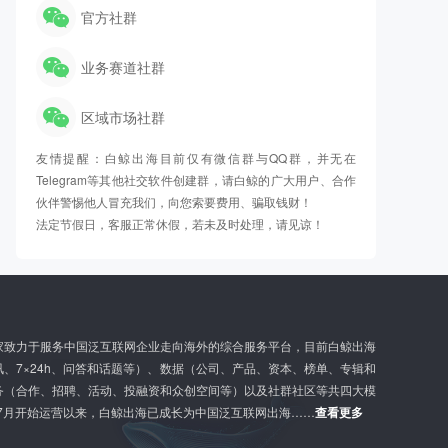
官方社群
业务赛道社群
区域市场社群
友情提醒：白鲸出海目前仅有微信群与QQ群，并无在
Telegram等其他社交软件创建群，请白鲸的广大用户、合作
伙伴警惕他人冒充我们，向您索要费用、骗取钱财！
法定节假日，客服正常休假，若未及时处理，请见谅！
家致力于服务中国泛互联网企业走向海外的综合服务平台，目前白鲸出海
、7×24h、问答和话题等）、数据（公司、产品、资本、榜单、专辑和
务（合作、招聘、活动、投融资和众创空间等）以及社群社区等共四大模
G
l
年7月开始运营以来，白鲸出海已成长为中国泛互联网出海……
查看更多
o
b