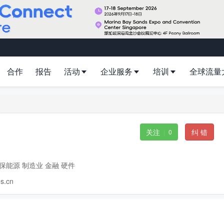
合作
报告
活动
企业服务
培训
全球流量
关注
纠 错
|
0
保能源 制造业 金融 硬件
es.cn