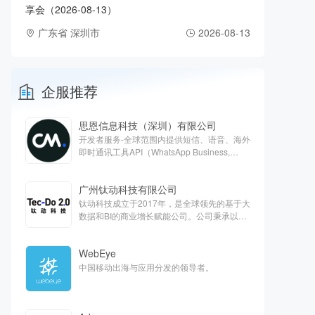
享会（2026-08-13）
广东省 深圳市
2026-08-13
企服推荐
思恩信息科技（深圳）有限公司
开发者服务-全球范围内提供短信、语音、海外
即时通讯工具API（WhatsApp Business,
Apple Business chat, Viber）、客服云、欧洲
支付等对话式商务解决方案
广州钛动科技有限公司
钛动科技成立于2017年，是全球领先的基于大
数据和BI的商业增长赋能公司。公司秉承以服
务客户为中心的核心价值观，旨在通过技术能
力抽样提高全球商业运营效率，打造最能帮助
WebEye
客户的一站式平台。
中国移动出海与应用分发的领导者。