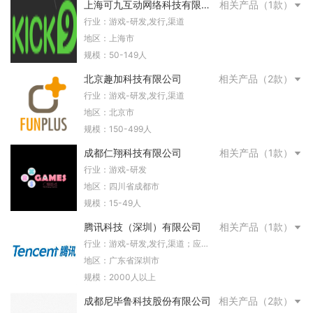
上海可九互动网络科技有限公
相关产品（1款）
司
行业：游戏-研发,发行,渠道
地区：上海市
规模：50-149人
北京趣加科技有限公司
相关产品（2款）
行业：游戏-研发,发行,渠道
地区：北京市
规模：150-499人
成都仁翔科技有限公司
相关产品（1款）
行业：游戏-研发
地区：四川省成都市
规模：15-49人
腾讯科技（深圳）有限公司
相关产品（1款）
行业：游戏-研发,发行,渠道；应
用；投资；文化娱乐-影视,动漫,视
地区：广东省深圳市
频；短剧-；开发者服务-云服务,推
规模：2000人以上
广；金融；消费升级
成都尼毕鲁科技股份有限公司
相关产品（2款）